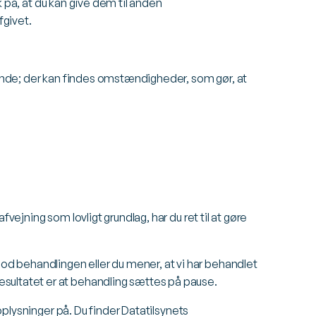
ik på, at du kan give dem til anden
fgivet.
ttende; der kan findes omstændigheder, som gør, at
fvejning som lovligt grundlag, har du ret til at gøre
od behandlingen eller du mener, at vi har behandlet
esultatet er at behandling sættes på pause.
noplysninger på. Du finder Datatilsynets