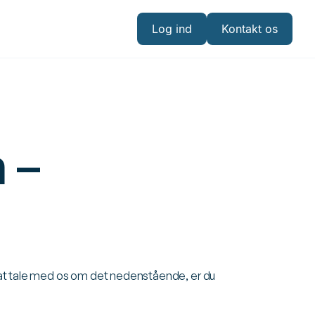
Log ind
Kontakt os
Log ind
Kontakt os
 –
or at tale med os om det nedenstående, er du