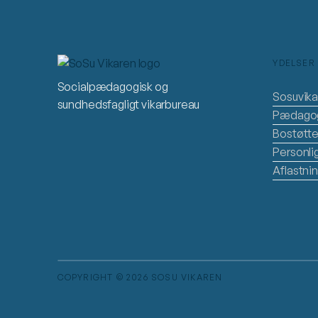
YDELSER 
Socialpædagogisk og
Sosuvika
sundhedsfagligt vikarbureau
Pædagog
Bostøtte
Personli
Aflastni
COPYRIGHT © 2026 SOSU VIKAREN