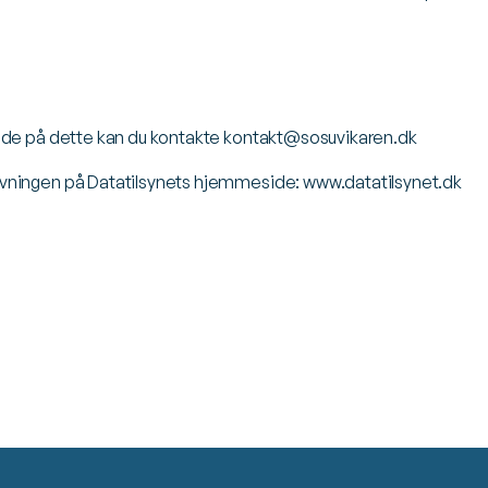
jde på dette kan du kontakte
kontakt@sosuvikaren.dk
ivningen på Datatilsynets hjemmeside:
www.datatilsynet.dk