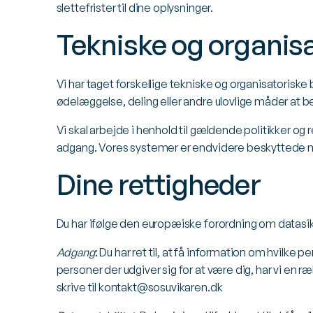
slettefrister til dine oplysninger.
Tekniske og organis
Vi har taget forskellige tekniske og organisatoriske
ødelæggelse, deling eller andre ulovlige måder at 
Vi skal arbejde i henhold til gældende politikker og
adgang. Vores systemer er endvidere beskyttede mo
Dine rettigheder
Du har ifølge den europæiske forordning om datas
Adgang
: Du har ret til, at få information om hvilke p
personer der udgiver sig for at være dig, har vi en 
skrive til
kontakt@sosuvikaren.dk