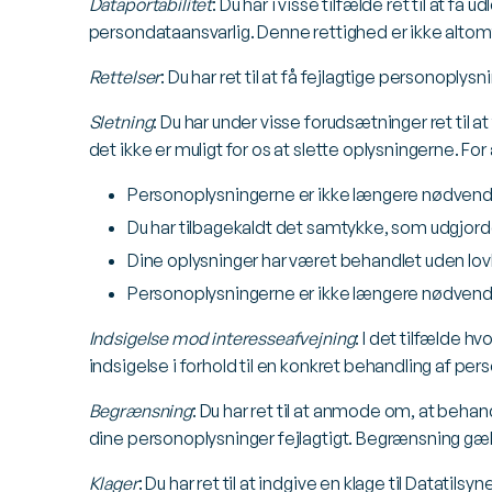
Dataportabilitet
: Du har i visse tilfælde ret til at f
persondataansvarlig. Denne rettighed er ikke altom
Rettelser
: Du har ret til at få fejlagtige personoplysn
Sletning
: Du har under visse forudsætninger ret til
det ikke er muligt for os at slette oplysningerne. For
Personoplysningerne er ikke længere nødvendige
Du har tilbagekaldt det samtykke, som udgjorde
Dine oplysninger har været behandlet uden lovl
Personoplysningerne er ikke længere nødvendig
Indsigelse mod interesseafvejning
: I det tilfælde h
indsigelse i forhold til en konkret behandling af per
Begrænsning
: Du har ret til at anmode om, at beh
dine personoplysninger fejlagtigt. Begrænsning gæl
Klager
: Du har ret til at indgive en klage til Datati