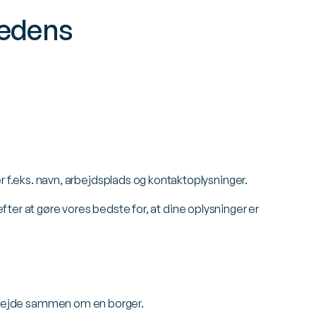
hedens
 f.eks. navn, arbejdsplads og kontaktoplysninger.
efter at gøre vores bedste for, at dine oplysninger er
l arbejde sammen om en borger.