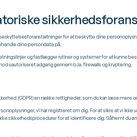
atoriske sikkerhedsforans
 beskyttelsesforanstaltninger for at beskytte dine personoplysn
behandle dine persondata på.
 retningslinjer og fastlægger rutiner og systemer for at kunne 
d uautoriseret adgang gennem b.la. firewalls og kryptering.
ikkerhed (GDPR) en række rettigheder, som du kan læse mere 
ersonoplysninger, vi har registreret om dig. For at sikre at vi ikke
række sikkerhedsprocedurer for at identificere dig. Såfremt du ø