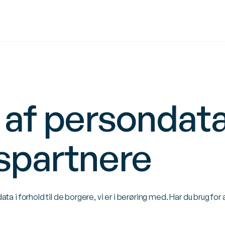
 af persondata
spartnere
a i forhold til de borgere, vi er i berøring med. Har du brug f