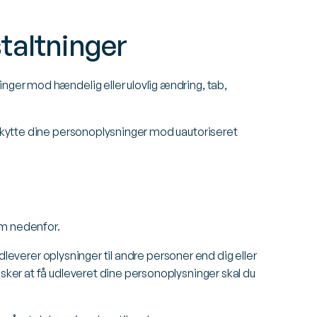
taltninger
inger mod hændelig eller ulovlig ændring, tab,
beskytte dine personoplysninger mod uautoriseret
om nedenfor.
 udleverer oplysninger til andre personer end dig eller
nsker at få udleveret dine personoplysninger skal du