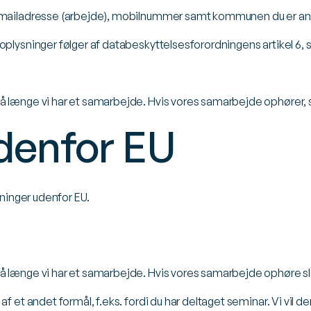
mailadresse (arbejde), mobilnummer samt kommunen du er ansat 
ysninger følger af databeskyttelsesforordningens artikel 6, stk.
længe vi har et samarbejde. Hvis vores samarbejde ophører, sle
denfor EU
sninger udenfor EU.
 længe vi har et samarbejde. Hvis vores samarbejde ophøre slett
f et andet formål, f.eks. fordi du har deltaget seminar. Vi vil 