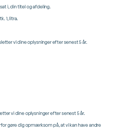
i, din titel og afdeling.
 1, litra.
tter vi dine oplysninger efter senest 5 år.
er vi dine oplysninger efter senest 5 år.
derfor gøre dig opmærksom på, at vi kan have andre