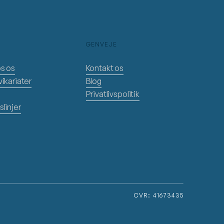
GENVEJE
os os
Kontakt os
ikariater
Blog
Privatlivspolitik
linjer
CVR: 41673435