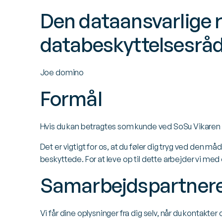
Den dataansvarlige
databeskyttelsesråd
Joe domino
Formål
Hvis du kan betragtes som kunde ved SoSu Vikaren A
Det er vigtigt for os, at du føler dig tryg ved den m
beskyttede. For at leve op til dette arbejder vi med 
Samarbejdspartner
Vi får dine oplysninger fra dig selv, når du kontakte