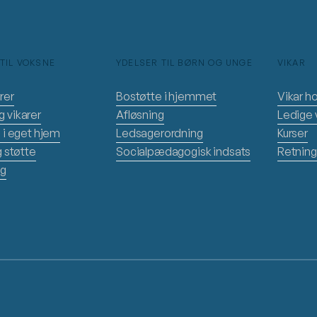
TIL VOKSNE
YDELSER TIL BØRN OG UNGE
VIKAR
rer
Bostøtte i hjemmet
Vikar h
 vikarer
Afløsning
Ledige v
 i eget hjem
Ledsagerordning
Kurser
g støtte
Socialpædagogisk indsats
Retnings
ng