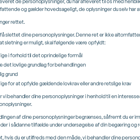
å udleveret de personoplysninger, du har afleveret til os med henbl
fattende og gælder hovedsageligt, de oplysninger du selv har a
inger rettet.
 at få slettet dine personoplysninger. Denne ret er ikke altomfa
 at sletning er muligt, skal følgende være opfyldt:
 i forhold til det oprindelige formål
 det lovlige grundlag for behandlingen
ig grund
e for at opfylde gældende lovkrav eller andre retslige krav
vor vi behandler dine personoplysninger i henhold til en interessea
sonoplysninger.
andlingen af dine personoplysninger begrænses, såfremt du er im
der i sådanne tilfælde under undersøgelse af din begæring og r
lsynet, hvis du er utilfreds med den måde, vi behandler dine perso