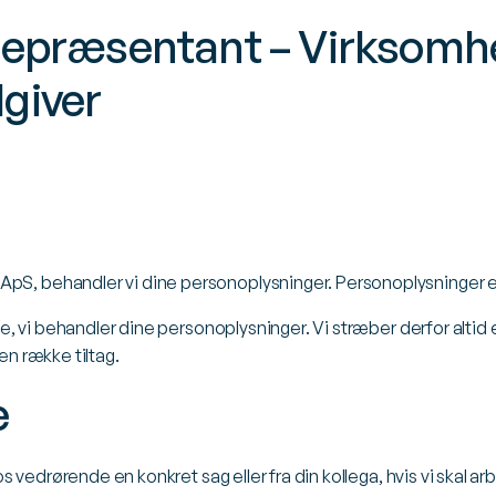
 repræsentant – Virksom
giver
pS, behandler vi dine personoplysninger. Personoplysninger er
åde, vi behandler dine personoplysninger. Vi stræber derfor altid 
en række tiltag.
e
r os vedrørende en konkret sag eller fra din kollega, hvis vi ska