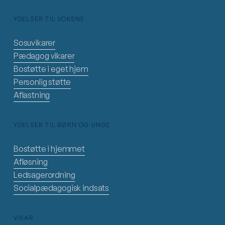
YDELSER TIL VOKSNE
Sosuvikarer
Pædagog vikarer
Bostøtte i eget hjem
Personlig støtte
Aflastning
YDELSER TIL BØRN OG UNGE
Bostøtte i hjemmet
Afløsning
Ledsagerordning
Socialpædagogisk indsats
VIKAR