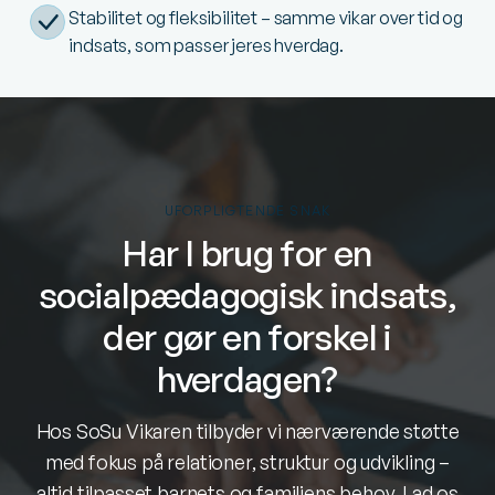
Stabilitet og fleksibilitet – samme vikar over tid og
indsats, som passer jeres hverdag.
UFORPLIGTENDE SNAK
Har I brug for en
socialpædagogisk indsats,
der gør en forskel i
hverdagen?
Hos SoSu Vikaren tilbyder vi nærværende støtte
med fokus på relationer, struktur og udvikling –
altid tilpasset barnets og familiens behov. Lad os