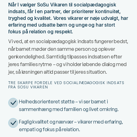
Når I vælger SoSu Vikaren til socialpædagogisk
indsats, får I en partner, der prioriterer kontinuitet,
tryghed og kvalitet. Vores vikarer er nøje udvalgt, har
erfaring med udsatte børn og unge og har stort
fokus på relation og respekt.
Vi ved, at en socialpædagogisk indsats fungerer bedst,
når barnet møder den samme person og oplever
genkendelighed. Samtidig tilpasses indsatsen efter
jeres families rytme – og vi holder løbende dialog med
jer, så løsningen altid passer til jeres situation.
TRE SKARPE FORDELE VED SOCIALPÆDAGOGISK INDSATS
FRA SOSU VIKAREN
Helhedsorienteret støtte – vi ser barnet i
sammenhæng med familien og livet omkring.
Faglig kvalitet og nærvær – vikarer med erfaring,
empati og fokus på relation.