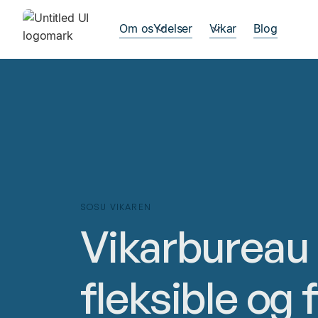
Om os
Ydelser
Vikar
Blog
SOSU VIKAREN
Vikarbureau 
fleksible og 