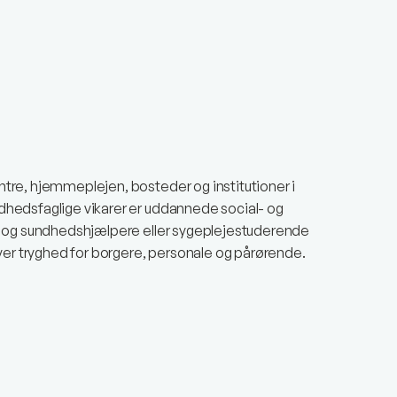
re, hjemmeplejen, bosteder og institutioner i
hedsfaglige vikarer er uddannede social- og
- og sundhedshjælpere eller sygeplejestuderende
iver tryghed for borgere, personale og pårørende.