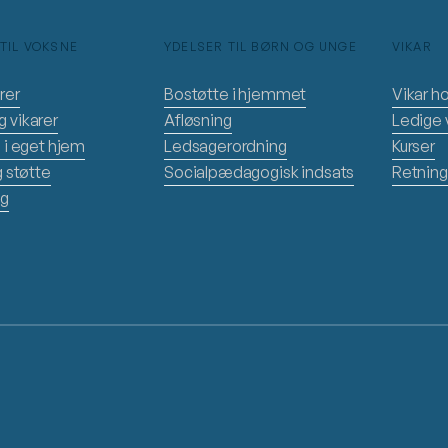
TIL VOKSNE
YDELSER TIL BØRN OG UNGE
VIKAR
rer
Bostøtte i hjemmet
Vikar h
 vikarer
Afløsning
Ledige v
 i eget hjem
Ledsagerordning
Kurser
g støtte
Socialpædagogisk indsats
Retnings
ng