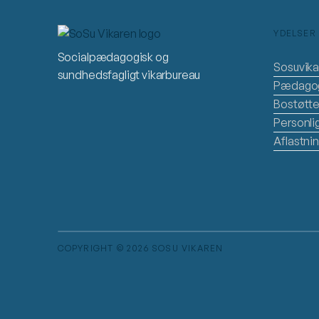
YDELSER 
Socialpædagogisk og
Sosuvika
sundhedsfagligt vikarbureau
Pædagog
Bostøtte
Personli
Aflastni
COPYRIGHT © 2026 SOSU VIKAREN