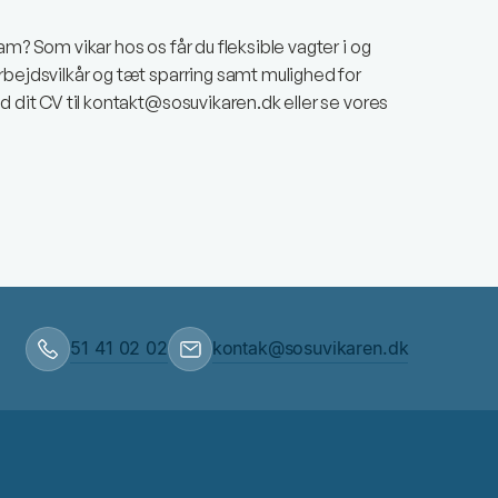
am? Som vikar hos os får du fleksible vagter i og
rbejdsvilkår og tæt sparring samt mulighed for
nd dit CV til kontakt@sosuvikaren.dk eller se vores
51 41 02 02
kontak@sosuvikaren.dk