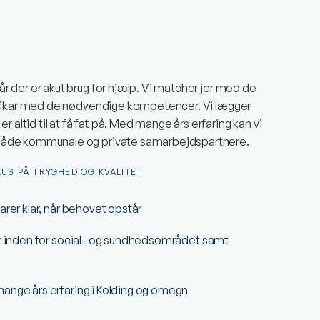
 når der er akut brug for hjælp. Vi matcher jer med de
r en vikar med de nødvendige kompetencer. Vi lægger
r altid til at få fat på. Med mange års erfaring kan vi
il både kommunale og private samarbejdspartnere.
US PÅ TRYGHED OG KVALITET
arer klar, når behovet opstår
ler inden for social- og sundhedsområdet samt
mange års erfaring i Kolding og omegn