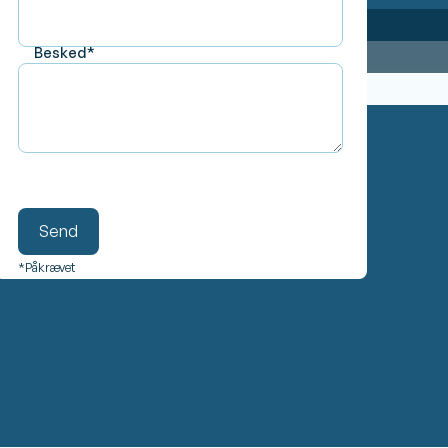
Besked*
*Påkrævet