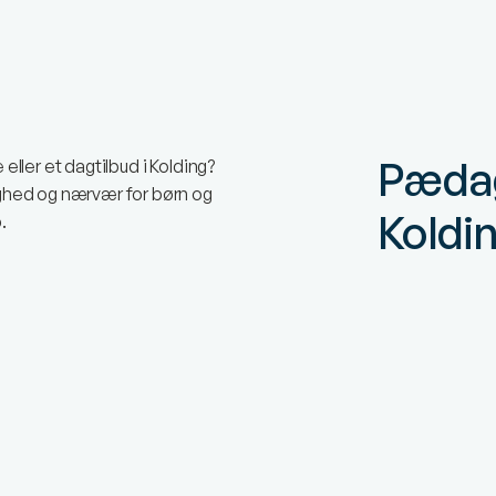
Pædag
 eller et dagtilbud i Kolding?
ryghed og nærvær for børn og
Koldi
.