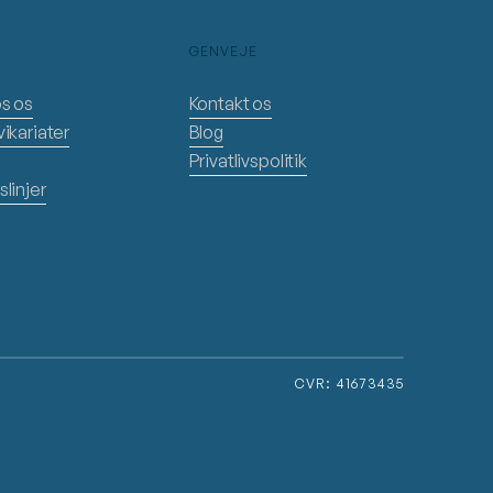
GENVEJE
os os
Kontakt os
ikariater
Blog
Privatlivspolitik
linjer
CVR: 41673435