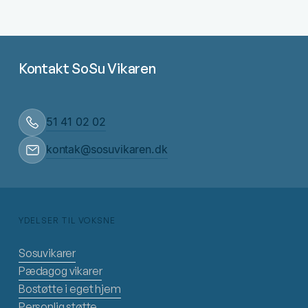
Kontakt SoSu Vikaren
51 41 02 02
kontak@sosuvikaren.dk
YDELSER TIL VOKSNE
Sosuvikarer
Pædagog vikarer
Bostøtte i eget hjem
Personlig støtte