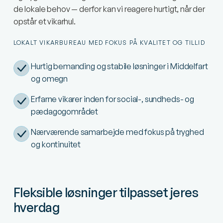
de lokale behov — derfor kan vi reagere hurtigt, når der
opstår et vikarhul.
LOKALT VIKARBUREAU MED FOKUS PÅ KVALITET OG TILLID
Hurtig bemanding og stabile løsninger i Middelfart
og omegn
Erfarne vikarer inden for social-, sundheds- og
pædagogområdet
Nærværende samarbejde med fokus på tryghed
og kontinuitet
Fleksible løsninger tilpasset jeres
hverdag