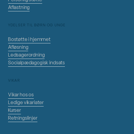
Aflastning
YDELSER TIL BØRN OG UNGE
Bostøtte i hjemmet
Afløsning
Ledsagerordning
Socialpædagogisk indsats
VIKAR
Vikar hos os
Ledige vikariater
Kurser
Retningslinjer