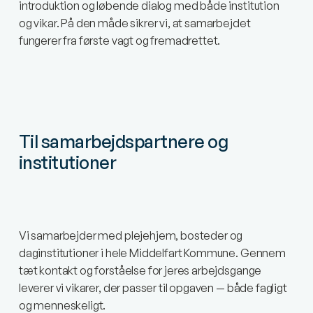
introduktion og løbende dialog med både institution
og vikar. På den måde sikrer vi, at samarbejdet
fungerer fra første vagt og fremadrettet.
Til samarbejdspartnere og
institutioner
Vi samarbejder med plejehjem, bosteder og
daginstitutioner i hele Middelfart Kommune. Gennem
tæt kontakt og forståelse for jeres arbejdsgange
leverer vi vikarer, der passer til opgaven — både fagligt
og menneskeligt.